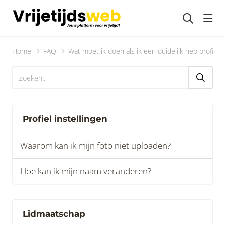
head
Home
FAQ
Wat moet ik doen als ik een duidelijk nep profiel
Profiel instellingen
Waarom kan ik mijn foto niet uploaden?
Hoe kan ik mijn naam veranderen?
Lidmaatschap