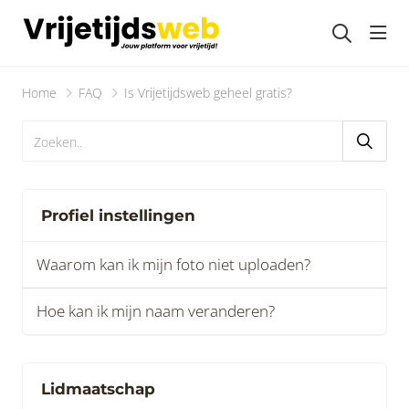
head
Home
FAQ
Is Vrijetijdsweb geheel gratis?
Profiel instellingen
Waarom kan ik mijn foto niet uploaden?
Hoe kan ik mijn naam veranderen?
Lidmaatschap