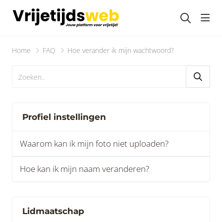
head
Home
FAQ
Hoe verander ik mijn wachtwoord?
Profiel instellingen
Waarom kan ik mijn foto niet uploaden?
Hoe kan ik mijn naam veranderen?
Lidmaatschap