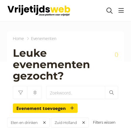
head
Home
Evenementen
Leuke
0
evenementen
gezocht?
Evenement toevoegen
Filters wissen
Eten en drinken
Zuid-Holland