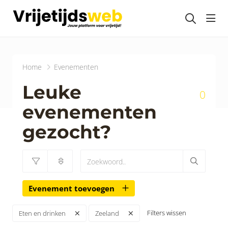
head
Home
Evenementen
Leuke
0
evenementen
gezocht?
Evenement toevoegen
Filters wissen
Eten en drinken
Zeeland