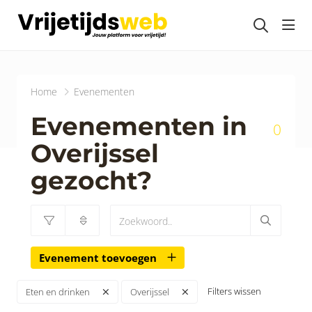
head
Home
Evenementen
Evenementen in
0
Overijssel
gezocht?
Evenement toevoegen
Filters wissen
Eten en drinken
Overijssel