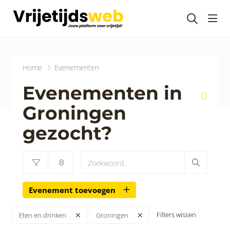
head
Home
Evenementen
Evenementen in
0
Groningen
gezocht?
Evenement toevoegen
Filters wissen
Eten en drinken
Groningen