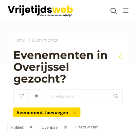
head
Home
Evenementen
Evenementen in
0
Overijssel
gezocht?
Evenement toevoegen
Filters wissen
Politiek
Overijssel