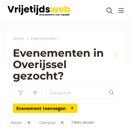
head
Home
Evenementen
Evenementen in
0
Overijssel
gezocht?
Evenement toevoegen
Filters wissen
Reizen
Overijssel