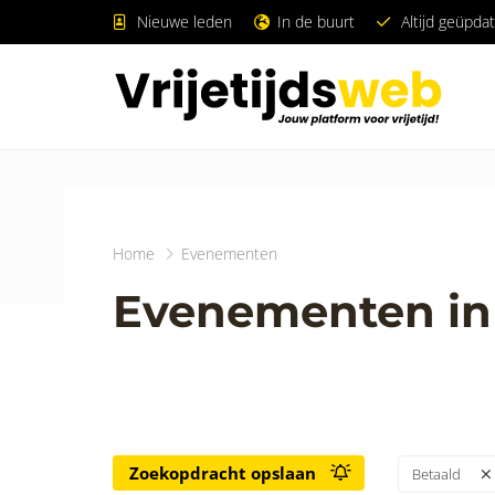
Nieuwe leden
In de buurt
Altijd geüpdat
Home
Evenementen
Evenementen in 
Zoekopdracht opslaan
Betaald