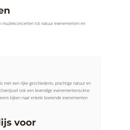
en
ls en muziekconcerten tot natuur evenementen en
 is met een rijke geschiedenis, prachtige natuur en
t Overijssel ook een levendige evenementenscène
we eens kijken naar enkele boeiende evenementen
js voor