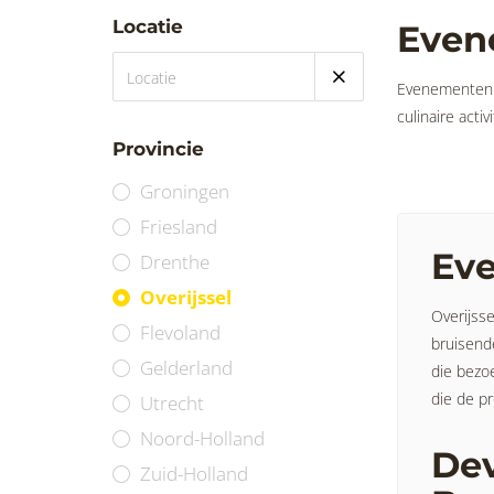
Locatie
Even
Evenementen i
culinaire activ
Provincie
Groningen
Friesland
Eve
Drenthe
Overijssel
Overijsse
Flevoland
bruisend
Gelderland
die bezo
die de pr
Utrecht
Noord-Holland
Dev
Zuid-Holland