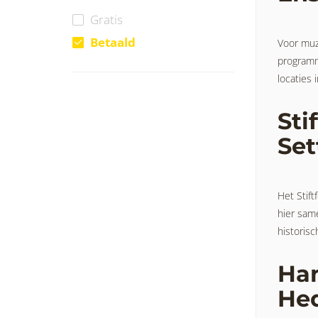
Gratis
Betaald
Voor muz
programma
locaties 
Sti
Set
Het Stift
hier sam
historisc
Han
He