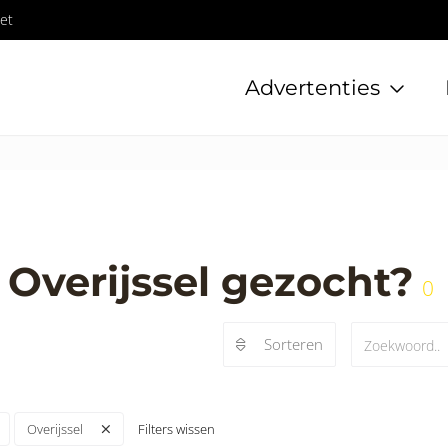
et
Advertenties
Overijssel gezocht?
0
Sorteren
Filters wissen
Overijssel