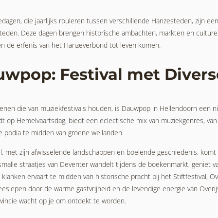
agen, die jaarlijks rouleren tussen verschillende Hanzesteden, zijn een
teden. Deze dagen brengen historische ambachten, markten en culture
n de erfenis van het Hanzeverbond tot leven komen.
wpop: Festival met Diver
enen die van muziekfestivals houden, is Dauwpop in Hellendoorn een nie
ndt op Hemelvaartsdag, biedt een eclectische mix van muziekgenres, van
 podia te midden van groene weilanden.
el, met zijn afwisselende landschappen en boeiende geschiedenis, komt 
smalle straatjes van Deventer wandelt tijdens de boekenmarkt, geniet v
 klanken ervaart te midden van historische pracht bij het Stiftfestival, O
meeslepen door de warme gastvrijheid en de levendige energie van Overi
vincie wacht op je om ontdekt te worden.