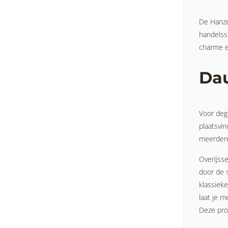
De Hanzed
handelss
charme e
Dau
Voor deg
plaatsvi
meerdere
Overijss
door de 
klassieke
laat je 
Deze pro