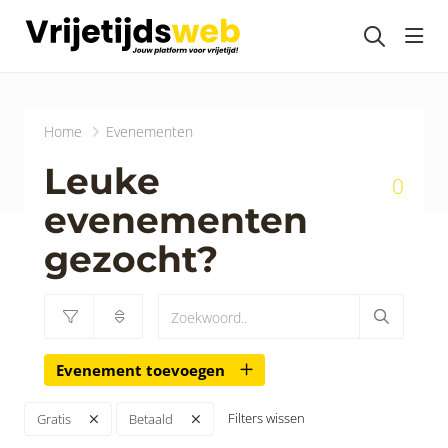
head
Home
Evenementen
Leuke
0
evenementen
gezocht?
Evenement toevoegen
Filters wissen
Gratis
Betaald